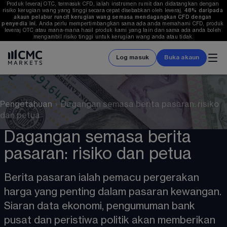
Produk leveraj OTC, termasuk CFD, ialah instrumen rumit dan didatangkan dengan 
risiko kerugian wang yang tinggi secara cepat disebabkan oleh leveraj. 
48%
 daripada 
akaun pelabur runcit kerugian wang semasa mendagangkan CFD dengan 
penyedia ini.
 Anda perlu mempertimbangkan sama ada anda memahami CFD, produk 
leveraj OTC atau mana-mana hasil produk kami yang lain dan sama ada anda boleh 
mengambil risiko tinggi untuk kerugian wang anda atau tidak.
Log masuk
Buka akaun
Pengetahuan
›
Dagangan semasa berita pasaran: risiko
dan petua
Dagangan semasa berita
pasaran: risiko dan petua
Berita pasaran ialah pemacu pergerakan 
harga yang penting dalam pasaran kewangan. 
Siaran data ekonomi, pengumuman bank 
pusat dan peristiwa politik akan memberikan 