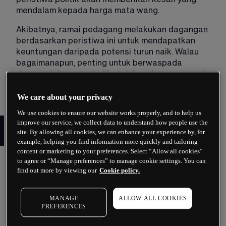
mendalam kepada harga mata wang. 
Akibatnya, ramai pedagang melakukan dagangan 
berdasarkan peristiwa ini untuk mendapatkan 
keuntungan daripada potensi turun naik. Walau 
bagaimanapun, penting untuk berwaspada 
dengan risiko yang terlibat dalam dagangan pada 
pengumuman ekonomi dan peristiwa politik. 
We care about your privacy
We use cookies to ensure our website works properly, and to help us
Risiko dagangan pada
improve our service, we collect data to understand how people use the
site. By allowing all cookies, we can enhance your experience by, for
peristiwa berita
example, helping you find information more quickly and tailoring
content or marketing to your preferences. Select “Allow all cookies”
Turun naik: peristiwa ekonomi dan berita boleh 
to agree or “Manage preferences” to manage cookie settings. You can
find out more by viewing our
Cookie policy.
menyebabkan turun naik yang ketara dalam 
pasaran, yang boleh menyebabkan perubahan 
harga yang besar. Hal ini boleh menyukarkan 
MANAGE
ALLOW ALL COOKIES
untuk melaksanakan dagangan pada harga 
PREFERENCES
yang diingini dan boleh menyebabkan kerugian 