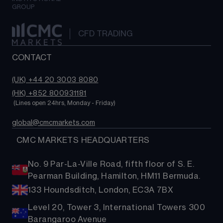
GROUP
CFD TRADING
CONTACT
(UK) +44 20 3003 8080
(HK) +852 800931181
 (Lines open 24hrs, Monday - Friday)
global@cmcmarkets.com
  CMC MARKETS HEADQUARTERS
No. 9 Par-La-Ville Road, fifth floor of S. E.
Pearman Building, Hamilton, HM11 Bermuda.
133 Houndsditch, London, EC3A 7BX
Level 20, Tower 3, International Towers 300
Barangaroo Avenue