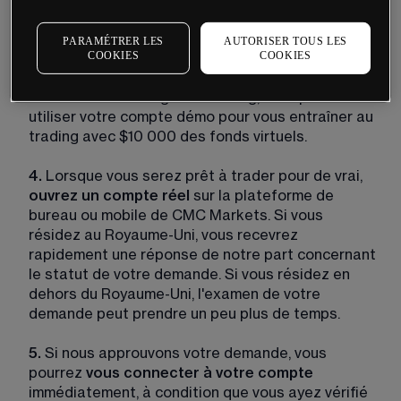
d'entreprise ne peuvent pas être connectés à 
TradingView).
PARAMÉTRER LES
AUTORISER TOUS LES
COOKIES
COOKIES
3.
 Initialement, vous ouvrirez un 
compte démo
. Si 
vous débutez dans le trading ou si vous souhaitez 
affiner votre stratégie de trading, vous pouvez 
utiliser votre compte démo pour vous entraîner au 
trading avec 
$
10 000
 des fonds virtuels. 
4.
 Lorsque vous serez prêt à trader pour de vrai, 
ouvrez un compte réel
 sur la plateforme de 
bureau ou mobile de CMC Markets. Si vous 
résidez au Royaume-Uni, vous recevrez 
rapidement une réponse de notre part concernant 
le statut de votre demande. Si vous résidez en 
dehors du Royaume-Uni, l'examen de votre 
demande peut prendre un peu plus de temps.
5.
 Si nous approuvons votre demande, vous 
pourrez 
vous connecter à votre compte
immédiatement, à condition que vous ayez vérifié 