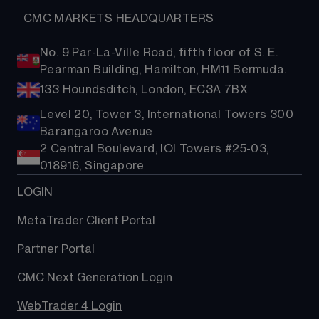
  CMC MARKETS HEADQUARTERS
No. 9 Par-La-Ville Road, fifth floor of S. E.
Pearman Building, Hamilton, HM11 Bermuda.
133 Houndsditch, London, EC3A 7BX
Level 20, Tower 3, International Towers 300
Barangaroo Avenue
2 Central Boulevard, IOI Towers #25-03,
018916, Singapore
LOGIN
MetaTrader Client Portal
Partner Portal
CMC Next Generation Login
WebTrader 4 Login