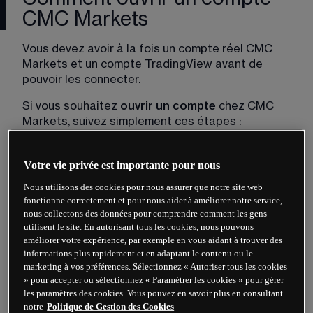
CMC Markets
Vous devez avoir à la fois un compte réel CMC 
Markets et un compte TradingView avant de 
pouvoir les connecter.
Si vous souhaitez 
ouvrir un compte
 chez CMC 
Markets, suivez simplement ces étapes :
1.
 Vous pouvez ouvrir un compte chez nous en 
suivant le lien ci-dessous. Pour commencer, entrez 
Votre vie privée est importante pour nous
simplement votre adresse e-mail et créez un mot 
Nous utilisons des cookies pour nous assurer que notre site web
de passe sécurisé.
fonctionne correctement et pour nous aider à améliorer notre service,
nous collectons des données pour comprendre comment les gens
utilisent le site. En autorisant tous les cookies, nous pouvons
Ouvrir un compte
améliorer votre expérience, par exemple en vous aidant à trouver des
informations plus rapidement et en adaptant le contenu ou le
marketing à vos préférences. Sélectionnez « Autoriser tous les cookies
2.
 Ensuite, choisissez soit un compte de 
trading 
» pour accepter ou sélectionnez « Paramétrer les cookies » pour gérer
CFD
 soit un compte 
FX Active
 (nos comptes de 
les paramètres des cookies. Vous pouvez en savoir plus en consultant
spread betting de détail et de courtage 
notre
Politique de Gestion des Cookies