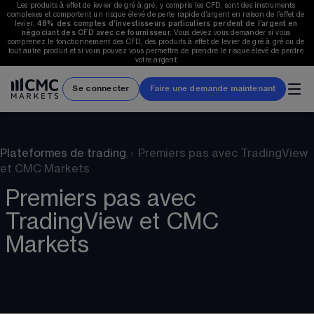
Les produits à effet de levier de gré à gré, y compris les CFD, sont des instruments 
complexes et comportent un risque élevé de perte rapide d’argent en raison de l’effet de 
levier. 
48%
 des comptes d’investisseurs particuliers perdent de l’argent en 
négociant des CFD avec ce fournisseur.
 Vous devez vous demander si vous 
comprenez le fonctionnement des CFD, des produits à effet de levier de gré à gré ou de 
tout autre produit et si vous pouvez vous permettre de prendre le risque élevé de perdre 
votre argent.
Se connecter
Faire une demande maintenant
Plateformes de trading
›
Premiers pas avec TradingView
et CMC Markets
Premiers pas avec
TradingView et CMC
Markets