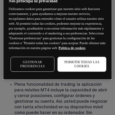
Nos preocupa su privacidad
Conveniencia: la aplicación para móviles de 
Utilizamos cookies para garantizar que nuestro sitio web funcione
MT4 le permite operar desde cualquier lugar 
correctamente, y para ayudarnos a mejorar nuestro servicio,
del mundo siempre que tenga una conexión de 
recopilamos datos para entender cómo el usuario utiliza nuestro sitio
web. Al permitir todas las cookies, podemos mejorar su experiencia,
internet. Puede ser muy práctico para traders 
por ejemplo, ayudándole a encontrar información más rápidamente y
que se desplazan mucho o que necesitan 
adaptando el contenido o el marketing a sus preferencias. Seleccione
poder gestionar sus operaciones desde fuera 
"Gestionar preferencias" para gestionar la configuración de las
de su despacho. 
cookies o "Permitir todas las cookies" para aceptar. Puede obtener más
información en nuestra página web
Política de cookies
Datos en tiempo real: la aplicación para 
móviles MT4 proporciona datos en tiempo real 
del precio de divisas, gráficas e indicadores 
GESTIONAR
PERMITIR TODAS LAS
técnicos. Esto le permite tomar decisiones de 
PREFERENCIAS
COOKIES
trading informadas sobre la base de la 
información de mercado más reciente. 
Plena funcionalidad de trading: la aplicación 
para móviles MT4 incluye la capacidad de abrir 
y cerrar posiciones, configurar órdenes y 
gestionar su cuenta. Así, usted puede negociar 
con tanta efectividad en su dispositivo móvil 
como puede hacer en su ordenador. Sin 