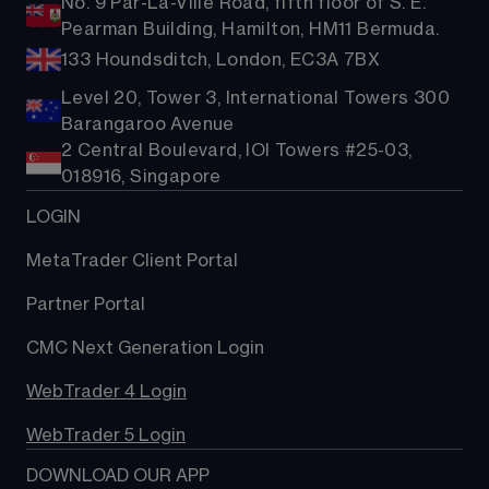
No. 9 Par-La-Ville Road, fifth floor of S. E.
Pearman Building, Hamilton, HM11 Bermuda.
133 Houndsditch, London, EC3A 7BX
Level 20, Tower 3, International Towers 300
Barangaroo Avenue
2 Central Boulevard, IOI Towers #25-03,
018916, Singapore
LOGIN
MetaTrader Client Portal
Partner Portal
CMC Next Generation Login
WebTrader 4 Login
WebTrader 5 Login
DOWNLOAD OUR APP