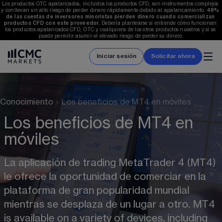
Los productos OTC apalancados, incluidos los productos CFD, son instrumentos complejos 
y conllevan un alto riesgo de perder dinero rápidamente debido al apalancamiento. 
48%
de las cuentas de inversores minoristas pierden dinero cuando comercializan 
productos CFD con este proveedor.
 Debería plantearse si entiende cómo funcionan 
los productos apalancados CFD, OTC y cualquiera de los otros productos nuestros y si se 
puede permitir asumir el elevado riesgo de perder su dinero.
Iniciar sesión
Solicitar ahora
Conocimiento
›
Los beneficios de MT4 en móviles
Los beneficios de MT4 en
móviles
La aplicación de trading MetaTrader 4 (MT4) 
le ofrece la oportunidad de comerciar en la 
plataforma de gran popularidad mundial 
mientras se desplaza de un lugar a otro. MT4 
is available on a variety of devices, including 