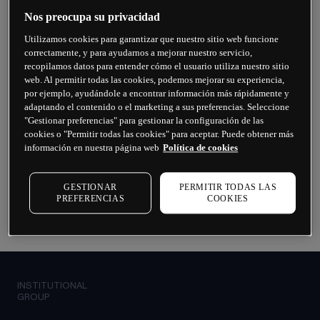
Nos preocupa su privacidad
¿Listo para comenzar?
Utilizamos cookies para garantizar que nuestro sitio web funcione
correctamente, y para ayudarnos a mejorar nuestro servicio,
Si ya tiene una cuenta, inicie sesión en la 
recopilamos datos para entender cómo el usuario utiliza nuestro sitio
plataforma de su elección. ¿Aún no tiene una? 
web. Al permitir todas las cookies, podemos mejorar su experiencia,
por ejemplo, ayudándole a encontrar información más rápidamente y
¡Abra una cuenta en solo unos clics! 
adaptando el contenido o el marketing a sus preferencias. Seleccione
"Gestionar preferencias" para gestionar la configuración de las
cookies o "Permitir todas las cookies" para aceptar. Puede obtener más
información en nuestra página web
Política de cookies
Iniciar sesión
Solicitar ahora
GESTIONAR
PERMITIR TODAS LAS
PREFERENCIAS
COOKIES
INSTITUTIONAL
GROUP