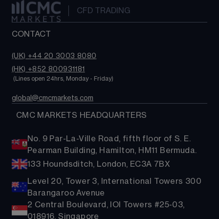
CFD TRADING
CONTACT
(UK) +44 20 3003 8080
(HK) +852 800931181
 (Lines open 24hrs, Monday - Friday)
global@cmcmarkets.com
  CMC MARKETS HEADQUARTERS
No. 9 Par-La-Ville Road, fifth floor of S. E.
Pearman Building, Hamilton, HM11 Bermuda.
133 Houndsditch, London, EC3A 7BX
Level 20, Tower 3, International Towers 300
Barangaroo Avenue
2 Central Boulevard, IOI Towers #25-03,
018916, Singapore