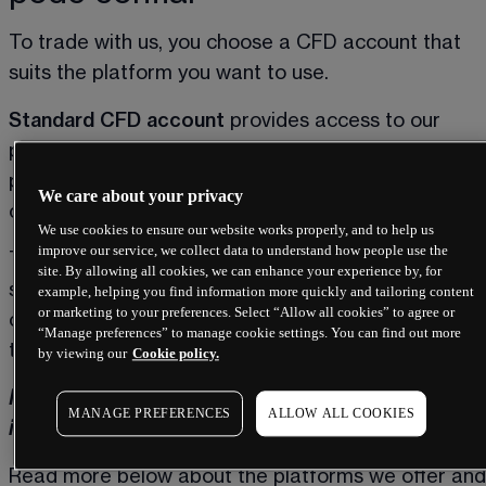
To trade with us, you choose a CFD account that 
suits the platform you want to use. 
Standard CFD account
 provides access to our 
proprietary and award-winning Next Generation 
platform, available on PC and mobile. This account 
We care about your privacy
can also be linked to TradingView.  
We use cookies to ensure our website works properly, and to help us
improve our service, we collect data to understand how people use the
To trade on Metatrader 4, you must create a 
site. By allowing all cookies, we can enhance your experience by, for
separate 
MT4 CFD account
. This account is only 
example, helping you find information more quickly and tailoring content
or marketing to your preferences. Select “Allow all cookies” to agree or
compatible with MT4 and does not provide access 
“Manage preferences” to manage cookie settings. You can find out more
to Next Generation or TradingView. 
by viewing our
Cookie policy.
Note: MetaTrader 4 only offers trading in currencies, 
MANAGE PREFERENCES
ALLOW ALL COOKIES
indices, commodities, and cryptocurrencies.
Read more below about the platforms we offer and