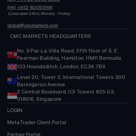
(HK) +852 800931181
 (Lines open 24hrs, Monday - Friday)
global@cmcmarkets.com
  CMC MARKETS HEADQUARTERS
No. 9 Par-La-Ville Road, fifth floor of S. E.
Pearman Building, Hamilton, HM11 Bermuda.
133 Houndsditch, London, EC3A 7BX
Level 20, Tower 3, International Towers 300
Barangaroo Avenue
2 Central Boulevard, IOI Towers #25-03,
018916, Singapore
LOGIN
MetaTrader Client Portal
Partner Portal