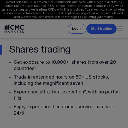
Spread bets and CFDs are complex instruments and come with a high risk of losing 
money rapidly due to leverage. 
48%
 of retail investor accounts lose money when 
spread betting and/or trading CFDs with this provider. 
You should consider whether 
you understand how spread bets, CFDs, OTC options or any of our other products work 
and whether you can afford to take the high risk of losing your money.
Log in
Start trading
Shares trading
Get exposure to 
10.000
+  shares from over 20 
countries¹  
Trade in extended hours on 80+ US stocks
,
including the magnificent seven 
Experience ultra-fast execution², with no partial 
fills
Enjoy experienced customer service, available 
24/5 