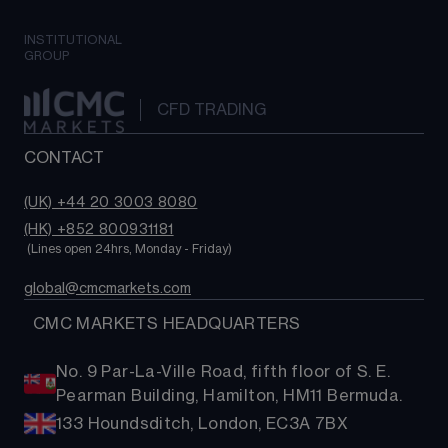
INSTITUTIONAL
GROUP
CFD TRADING
CONTACT
(UK) +44 20 3003 8080
(HK) +852 800931181
 (Lines open 24hrs, Monday - Friday)
global@cmcmarkets.com
  CMC MARKETS HEADQUARTERS
No. 9 Par-La-Ville Road, fifth floor of S. E.
Pearman Building, Hamilton, HM11 Bermuda.
133 Houndsditch, London, EC3A 7BX