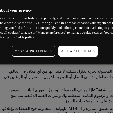
about your privacy
ies to ensure our website works properly, and to help us improve our service, we co
how people use the site. By allowing all cookies, we can enhance your experience b
lping you find information more quickly and tailoring content or marketing to you
ow all cookies” to agree or “Manage preferences” to manage cookie settings. You c
:
19 ديسمبر 2024، 03:04 م
iewing our
Cookie policy.
:
14 أكتوبر 2025، 07:18 ص
MANAGE PREFERENCES
ALLOW ALL COOKIES
تطبيق ميتاتريدر 4 (MT4) للهواتف المحمولة تجربة تداول متنقلة لا مثيل لها من أي مكان في العالم، 
ية للمتداولين دائمي التنقل أو الذين يسافرون باستمرار أو الراغبين في 
الوصول الفوري لبيانات السوق: يوفر تطبيق ميتاتريدر 4 (MT4) للهواتف المحمولة الوصول الفوري لبيانات السوق 
 والرسوم البيانية المُفصَّلة والمؤشرات الفنية الدقيقة. مما يتيح 
تمدة على آخر مستجدات السوق. 
تنفيذ جميع وظائف التداول كاملة: يستطيع مستخدم تطبيق ميتاتريدر 4 (MT4) للهواتف المحمولة فتح الصفقات وإغلاقها،