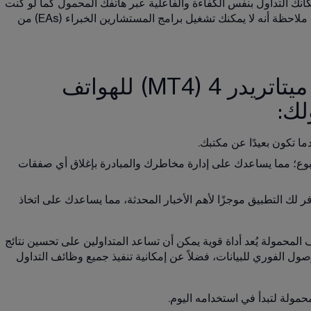
إمكانك التداول بنفس الكفاءة والفاعلية عبر هاتفك المحمول كما لو كنت 
تستخدم جهاز الكمبيوتر لديك. ومع ذلك، من المهم ملاحظة أنه لا يمكنك تشغيل برامج المستشارين الخبراء (EAs) من 
أوجه الاستفادة من تطبيق ميتاتريدر 4 (MT4) للهواتف
لك:
ما تكون بعيدًا عن مكتبك. 
بوع؛ مما يساعدك على إدارة مخاطرك والمبادرة بإغلاق أي صفقات 
لك التطبيق موجزًا لأهم الأخبار المحدثة، مما يساعدك على اتخاذ 
لقول إن تطبيق ميتاتريدر 4 (MT4) للهواتف المحمولة يُعد أداة قوية يمكن أن تساعد المتداولين على تحسين نتائج 
ول الفوري للبيانات، فضلاً عن إمكانية تنفيذ جميع وظائف التداول 