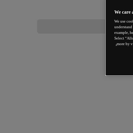
We care 
We use cook
understand 
example, he
Select “All
more by v
 