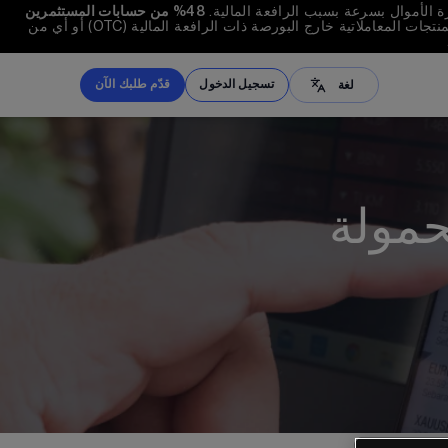
48%
 من حسابات المستثمرين 
يجب أن تفكر فيما إذا كنت تفهم كيفية عمل عقود الفروقات (CFD)والمنتجات المعاملاتية خارج البورصة ذات الرافعة المالية (OTC) أو أي من 
لغة
تسجيل الدخول
قدّم طلبك الآن
ภาษาไทย
繁体中文
English
Filipino
Tiếng Việt
العربية
हिंदी
Français
বাংলা
Melayu
한국어
Indonesian
Türkçe
Español
Português