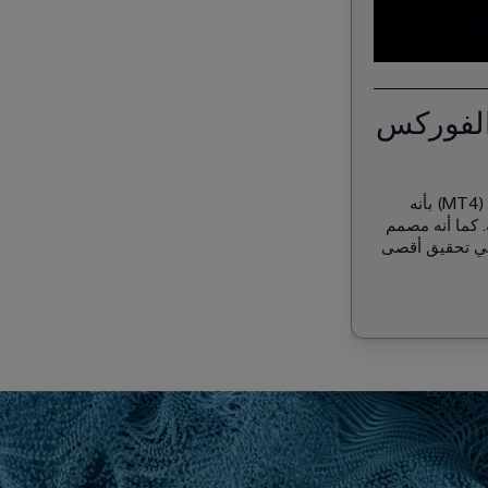
الفوركس
يتميز الحساب النشط لتداول الفوركس لدينا عبر منصة ميتاتريدر 4 (MT4) بأنه 
 كما أنه مصمم 
في تحقيق أقصى 