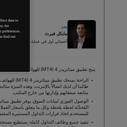
llect data to
y, for
بقلم
r preferences.
مايكل فيرث
an find out
أخصائي أول في عمليات ميتاتريدر
يتيح تطبيق ميتاتريدر 4 (MT4) للهواتف المحمولة استفادة المتداولين من مجموعة واسعة من المميزات التي تشمل: 
الراحة: يمنحك 
طالما أن لديك اتصالاً بالإنترنت. وهذه الميزة مثال
متابعة صفقاتهم وإدارتها من خارج المكتب. 
المُحدَّثة لحظة بلحظة وكل ما يتعلق بأسعار العملات
للمستخدم اتخاذ قرارات التداول المستنيرة المع