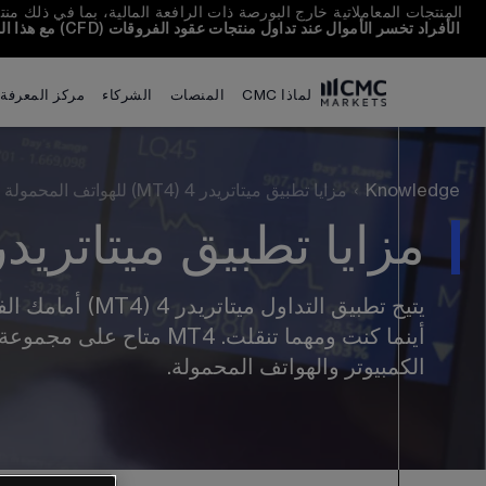
المنتجات المعاملاتية خارج البورصة ذات الرافعة المالية، بما في ذلك منتجات عقود الفروقات (CFD)، أدوات معقدة وتحتوي على مخاطر عالية بخس
الأفراد تخسر الأموال عند تداول منتجات عقود الفروقات (CFD) مع هذا المزود. 
م
لماذا CMC
المنصات
الشركاء
مركز المعرفة
Knowledge
›
مزايا تطبيق ميتاتريدر 4 (MT4) للهواتف المحمولة
مزايا تطبيق ميتاتريدر 4 (MT4) للهواتف المحم
يتيح تطبيق التداول
أينما كنت ومهما تنقلت. MT4
الكمبيوتر والهواتف المحمولة. 