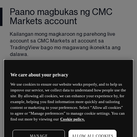
Paano magbukas ng CMC
Markets account
Kailangan mong magkaroon ng parehong live 
account sa CMC Markets at account sa 
TradingView bago mo magawang ikonekta ang 
dalawa.
Kung nais mong 
magbukas ng account
 sa CMC 
Markets, sundin lamang ang mga hakbang na ito:
We care about your privacy
1.
 Maaari kang magbukas ng account sa amin sa 
We use cookies to ensure our website works properly, and to help us
improve our service, we collect data to understand how people use the
pamamagitan ng pagsunod sa link sa ibaba. Para 
site. By allowing all cookies, we can enhance your experience by, for
makapagsimula, ilagay lamang ang iyong email 
example, helping you find information more quickly and tailoring
address at gumawa ng secure na password.
content or marketing to your preferences. Select “Allow all cookies”
to agree or “Manage preferences” to manage cookie settings. You can
find out more by viewing our
Cookie policy.
Magbukas ng account
MANAGE
ALLOW ALL COOKIES