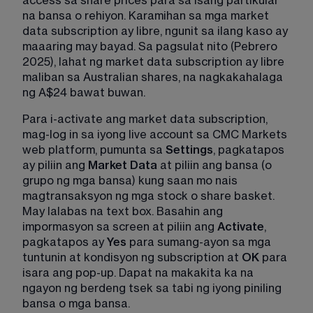
access sa share prices para sa isang partikular 
na bansa o rehiyon. Karamihan sa mga market 
data subscription ay libre, ngunit sa ilang kaso ay 
maaaring may bayad. Sa pagsulat nito (Pebrero 
2025), lahat ng market data subscription ay libre 
maliban sa Australian shares, na nagkakahalaga 
ng A$24 bawat buwan.
Para i-activate ang market data subscription, 
mag-log in
 sa iyong live account sa CMC Markets 
web platform, pumunta sa 
Settings
, pagkatapos 
ay piliin ang 
Market Data
 at piliin ang bansa (o 
grupo ng mga bansa) kung saan mo nais 
magtransaksyon ng mga stock o share basket. 
May lalabas na text box. Basahin ang 
impormasyon sa screen at piliin ang 
Activate
, 
pagkatapos ay 
Yes
 para sumang-ayon sa mga 
tuntunin at kondisyon ng subscription at 
OK
 para 
isara ang pop-up. Dapat na makakita ka na 
ngayon ng berdeng tsek sa tabi ng iyong piniling 
bansa o mga bansa.