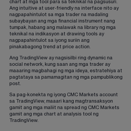
chart at mga tool para sa teknikal na pagsusuri. 
Ang intuitive at user-friendly na interface nito ay 
nagpapahintulot sa mga trader na madaling 
subaybayan ang mga financial instrument nang 
tumpak, habang ang malawak na library ng mga 
teknikal na indikasyon at drawing tools ay 
nagpapahintulot sa iyong suriin ang 
pinakabagong trend at price action.
Ang TradingView ay nagsisilbi ring dynamic na 
social network, kung saan ang mga trader ay 
maaaring magbahagi ng mga ideya, estratehiya at 
pagtataya sa pamamagitan ng mga pampublikong 
post.
Sa pag-konekta ng iyong CMC Markets account 
sa TradingView, maaari kang magtransaksyon 
gamit ang mga maliit na spread ng CMC Markets 
gamit ang mga chart at analysis tool ng 
TradingView.