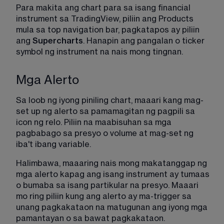
Para makita ang chart para sa isang financial 
instrument sa TradingView, piliin ang Products 
mula sa top navigation bar, pagkatapos ay piliin 
ang 
Supercharts
. Hanapin ang pangalan o ticker 
symbol ng instrument na nais mong tingnan. 
Mga Alerto
Sa loob ng iyong piniling chart, maaari kang mag-
set up ng alerto sa pamamagitan ng pagpili sa 
icon ng relo. Piliin na maabisuhan sa mga 
pagbabago sa presyo o volume at mag-set ng 
iba't ibang variable.
Halimbawa, maaaring nais mong makatanggap ng 
mga alerto kapag ang isang instrument ay tumaas 
o bumaba sa isang partikular na presyo. Maaari 
mo ring piliin kung ang alerto ay ma-trigger sa 
unang pagkakataon na matugunan ang iyong mga 
pamantayan o sa bawat pagkakataon.