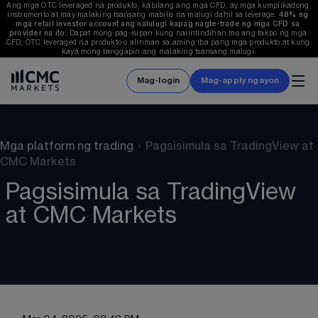
Ang mga OTC leveraged na produkto, kabilang ang mga CFD, ay mga kumplikadong 
instrumento at may malaking tsansang mabilis na malugi dahil sa leverage. 
48%
 ng 
mga retail investor account ang nalulugi kapag nagte-trade ng mga CFD sa 
provider na ito. 
Dapat mong pag-isipan kung naiintindihan mo ang takbo ng mga 
CFD, OTC leveraged na produkto o alinman sa aming iba pang mga produkto at kung 
kaya mong tanggapin ang malaking tsansang malugi.
Mag-login
Mag-apply ngayon
Mga platform ng trading
›
Pagsisimula sa TradingView at
CMC Markets
Pagsisimula sa TradingView
at CMC Markets