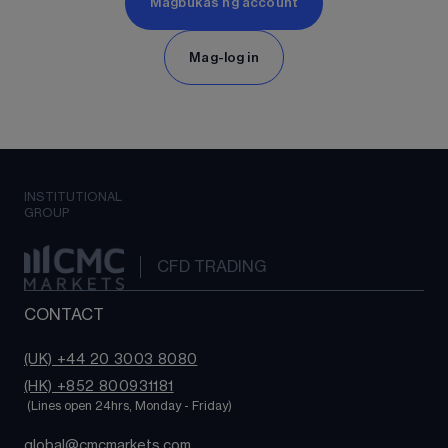
Magbukas ng account
Mag-log in
INSTITUTIONAL
GROUP
CFD TRADING
CONTACT
(UK) +44 20 3003 8080
(HK) +852 800931181
 (Lines open 24hrs, Monday - Friday)
global@cmcmarkets.com