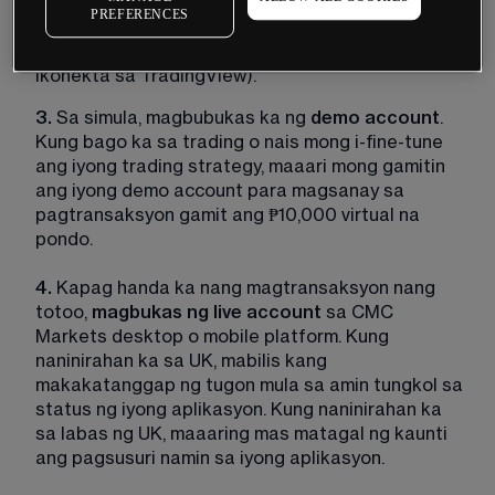
2.
 Susunod, pumili ng 
CFD trading
 account o 
FX 
PREFERENCES
Active
 account (ang aming retail spread betting 
at corporate broking accounts ay hindi maaaring 
ikonekta sa TradingView).
3.
 Sa simula, magbubukas ka ng 
demo account
. 
Kung bago ka sa trading o nais mong i-fine-tune 
ang iyong trading strategy, maaari mong gamitin 
ang iyong demo account para magsanay sa 
pagtransaksyon gamit ang 
₱
10,000
 virtual na 
pondo. 
4.
 Kapag handa ka nang magtransaksyon nang 
totoo, 
magbukas ng live account
 sa CMC 
Markets desktop o mobile platform. Kung 
naninirahan ka sa UK, mabilis kang 
makakatanggap ng tugon mula sa amin tungkol sa 
status ng iyong aplikasyon. Kung naninirahan ka 
sa labas ng UK, maaaring mas matagal ng kaunti 
ang pagsusuri namin sa iyong aplikasyon.