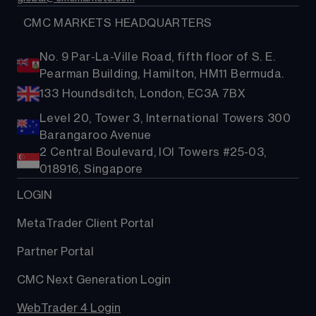
  CMC MARKETS HEADQUARTERS
No. 9 Par-La-Ville Road, fifth floor of S. E.
Pearman Building, Hamilton, HM11 Bermuda.
133 Houndsditch, London, EC3A 7BX
Level 20, Tower 3, International Towers 300
Barangaroo Avenue
2 Central Boulevard, IOI Towers #25-03,
018916, Singapore
LOGIN
MetaTrader Client Portal
Partner Portal
CMC Next Generation Login
WebTrader 4 Login