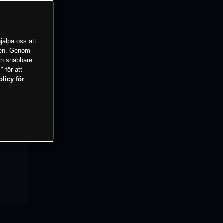
jälpa oss att
tsen. Genom
ion snabbare
" för att
olicy för