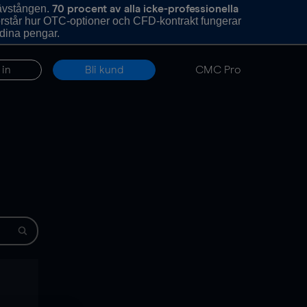
hävstången.
70 procent av alla icke-professionella
förstår hur OTC-optioner och CFD-kontrakt fungerar
 dina pengar.
 in
Bli kund
CMC Pro