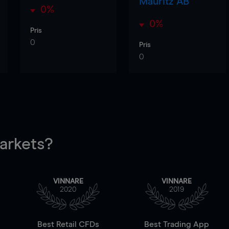
Mauritz AB
0%
0%
Pris
0
Pris
0
rkets?
VINNARE
VINNARE
2020
2019
Best Retail CFDs
Best Trading App