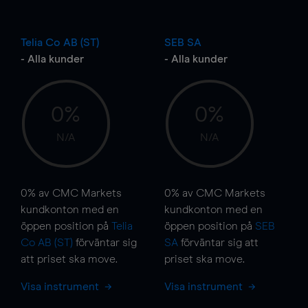
Telia Co AB (ST)
SEB SA
- Alla kunder
- Alla kunder
0%
0%
N/A
N/A
0%
av CMC Markets
0%
av CMC Markets
kundkonton med en
kundkonton med en
öppen position på
Telia
öppen position på
SEB
Co AB (ST)
förväntar sig
SA
förväntar sig att
att priset ska
move
.
priset ska
move
.
Visa instrument
Visa instrument