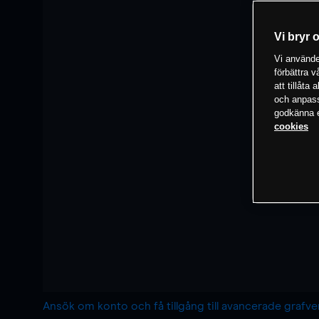
Vi bryr 
Vi använder
förbättra 
att tillåta
och anpassa
godkänna el
cookies
Ansök om konto och få tillgång till avancerade grafv