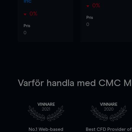
Inc
0%
0%
Pris
0
Pris
0
Varför handla
med CMC Ma
VINNARE
VINNARE
2021
2020
No.1 Web-based
Best CFD Provider of