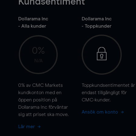
Kundsentiment
Dollarama Inc
Dollarama Inc
- Alla kunder
- Toppkunder
0%
N/A
0%
av CMC Markets
Toppkundsentimentet är
kundkonton med en
endast tillgängligt för
öppen position på
CMC-kunder.
Dollarama Inc förväntar
Ansök om konto
sig att priset ska
move
.
Lär mer