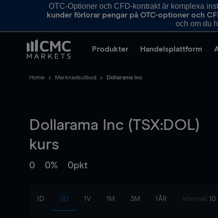
OTC-Optioner och CFD-kontrakt är komplexa instr
kunder förlorar pengar på OTC-optioner och CF
och om du ha
Produkter
Handelsplattform
Home
Marknadsutbud
Dollarama Inc
Dollarama Inc (TSX:DOL)
kurs
0
0%
0pkt
1D
3D
1V
1M
3M
1ÅR
Intervall:
10