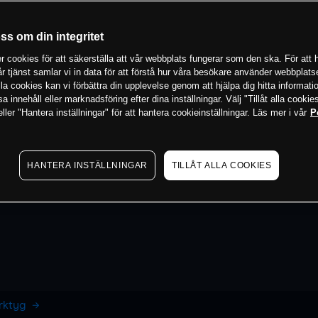
oss om din integritet
 cookies för att säkerställa att vår webbplats fungerar som den ska. För att h
vår tjänst samlar vi in data för att förstå hur våra besökare använder webbpla
 alla cookies kan vi förbättra din upplevelse genom att hjälpa dig hitta informat
 innehåll eller marknadsföring efter dina inställningar. Välj "Tillåt alla cookies
ler "Hantera inställningar" för att hantera cookieinställningar. Läs mer i vår
P
HANTERA INSTÄLLNINGAR
TILLÅT ALLA COOKIES
erktyg